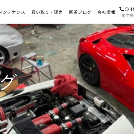
04
メンテナンス
買い取り・販売
新着ブログ
会社情報
年中無休
グ