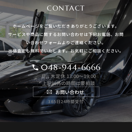
CONTACT
ホームページをご覧いただき
ありがとうございます。
サービスや商品に関する
お問い合わせは下記お電話、
お問
い合わせフォームよりご連絡ください。
出張査定も無料でいたします。
お気軽にご相談ください。
048-944-6666
月、木定休 13:00〜19:00
上記以外の時間は要相談
お問い合わせ
365日24時間受付